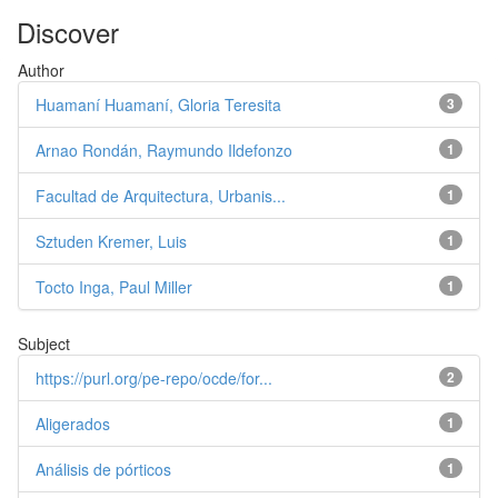
Discover
Author
Huamaní Huamaní, Gloria Teresita
3
Arnao Rondán, Raymundo Ildefonzo
1
Facultad de Arquitectura, Urbanis...
1
Sztuden Kremer, Luis
1
Tocto Inga, Paul Miller
1
Subject
https://purl.org/pe-repo/ocde/for...
2
Aligerados
1
Análisis de pórticos
1