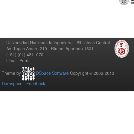
Universidad Nacional de Ingeniería - Biblioteca Central
Av. Túpac Amaru 210 - Rímac. Apartado 1301
(+51) (01) 4811070
Lima - Perú
Theme by
DSpace Software
Copyright © 2002-2013
Duraspace
-
Feedback