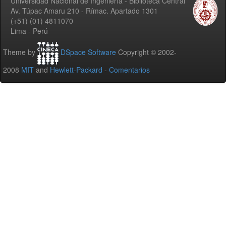
Universidad Nacional de Ingeniería - Biblioteca Central
Av. Túpac Amaru 210 - Rímac. Apartado 1301
(+51) (01) 4811070
Lima - Perú
Theme by
DSpace Software
Copyright © 2002-
2008
MIT
and
Hewlett-Packard
-
Comentarios