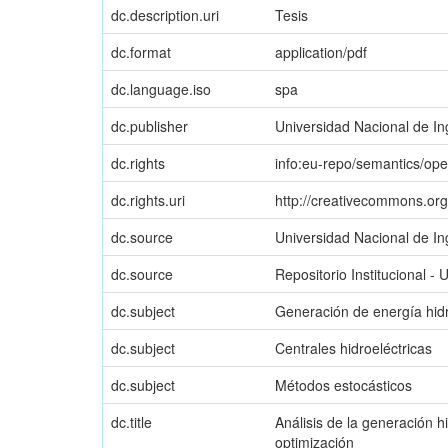
dc.description.uri
Tesis
dc.format
application/pdf
dc.language.iso
spa
dc.publisher
Universidad Nacional de In
dc.rights
info:eu-repo/semantics/op
dc.rights.uri
http://creativecommons.org
dc.source
Universidad Nacional de In
dc.source
Repositorio Institucional - 
dc.subject
Generación de energía hidr
dc.subject
Centrales hidroeléctricas
dc.subject
Métodos estocásticos
dc.title
Análisis de la generación 
optimización