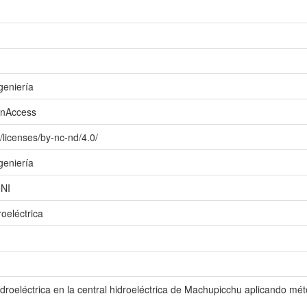
geniería
enAccess
/licenses/by-nc-nd/4.0/
geniería
UNI
oeléctrica
hidroeléctrica en la central hidroeléctrica de Machupicchu aplicando m