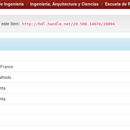
e Ingeniería
Ingeniería, Arquitectura y Ciencias
Escuela de 
r este ítem:
http://hdl.handle.net/20.500.14076/28894
 Franco
lfredo
ita
ita