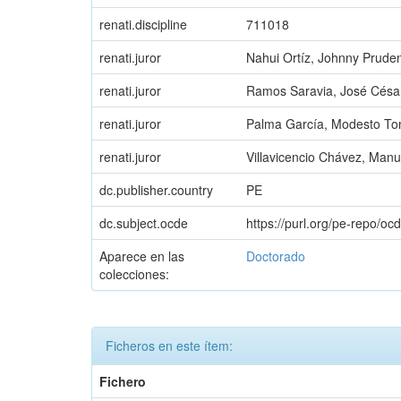
renati.discipline
711018
renati.juror
Nahui Ortíz, Johnny Prude
renati.juror
Ramos Saravia, José Césa
renati.juror
Palma García, Modesto T
renati.juror
Villavicencio Chávez, Man
dc.publisher.country
PE
dc.subject.ocde
https://purl.org/pe-repo/oc
Aparece en las
Doctorado
colecciones:
Ficheros en este ítem:
Fichero