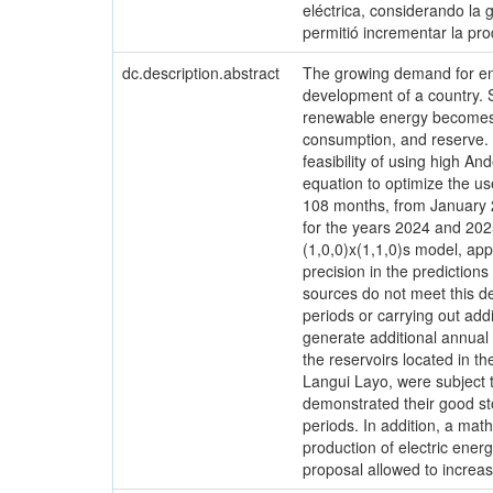
eléctrica, considerando la
permitió incrementar la pr
dc.description.abstract
The growing demand for ene
development of a country. S
renewable energy becomes e
consumption, and reserve. T
feasibility of using high A
equation to optimize the us
108 months, from January 20
for the years 2024 and 2025
(1,0,0)x(1,1,0)s model, app
precision in the predictions
sources do not meet this d
periods or carrying out add
generate additional annual
the reservoirs located in 
Langui Layo, were subject 
demonstrated their good sto
periods. In addition, a ma
production of electric ener
proposal allowed to increa