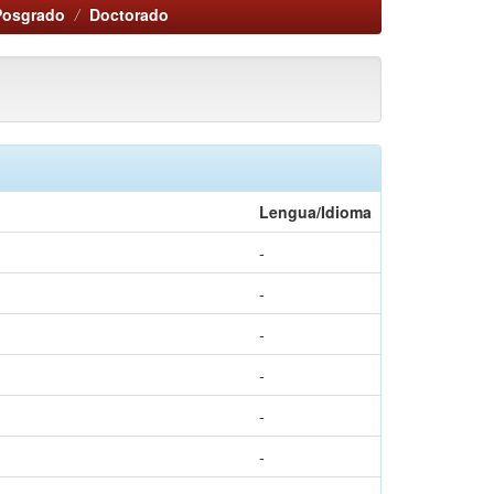
Posgrado
Doctorado
Lengua/Idioma
-
-
-
-
-
-