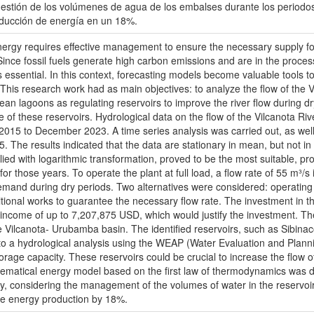
 gestión de los volúmenes de agua de los embalses durante los periodo
oducción de energía en un 18%.
rgy requires effective management to ensure the necessary supply fo
ince fossil fuels generate high carbon emissions and are in the process 
ssential. In this context, forecasting models become valuable tools to
his research work had as main objectives: to analyze the flow of the Vi
ndean lagoons as regulating reservoirs to improve the river flow during d
e of these reservoirs. Hydrological data on the flow of the Vilcanota Riv
15 to December 2023. A time series analysis was carried out, as well a
. The results indicated that the data are stationary in mean, but not 
lied with logarithmic transformation, proved to be the most suitable, pro
 for those years. To operate the plant at full load, a flow rate of 55 m³/s
emand during dry periods. Two alternatives were considered: operating 
itional works to guarantee the necessary flow rate. The investment in 
 income of up to 7,207,875 USD, which would justify the investment. T
the Vilcanota- Urubamba basin. The identified reservoirs, such as Sib
to a hydrological analysis using the WEAP (Water Evaluation and Plan
rage capacity. These reservoirs could be crucial to increase the flow of
thematical energy model based on the first law of thermodynamics was 
gy, considering the management of the volumes of water in the reservoi
se energy production by 18%.