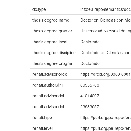
dc.type
info:eu-repo/semantics/doc
thesis.degree.name
Doctor en Ciencias con Me
thesis.degree.grantor
Universidad Nacional de I
thesis.degree.level
Doctorado
thesis.degree.discipline
Doctorado en Ciencias con
thesis.degree.program
Doctorado
renati.advisor.orcid
https://orcid.org/0000-000
renati.author.dni
09955706
renati.advisor.dni
41214297
renati.advisor.dni
23983057
renati.type
https://purl.org/pe-repo/ren
renati.level
https://purl.org/pe-repo/ren