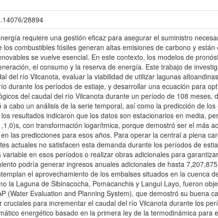
00.14076/28894
ergía requiere una gestión eficaz para asegurar el suministro necesar
e los combustibles fósiles generan altas emisiones de carbono y están
renovables se vuelve esencial. En este contexto, los modelos de pronós
generación, el consumo y la reserva de energía. Este trabajo de investi
udal del río Vilcanota, evaluar la viabilidad de utilizar lagunas altoand
río durante los períodos de estiaje, y desarrollar una ecuación para op
lógicos del caudal del río Vilcanota durante un período de 108 meses,
 a cabo un análisis de la serie temporal, así como la predicción de los
los resultados indicaron que los datos son estacionarios en media, pe
,1,0)s, con transformación logarítmica, porque demostró ser el más a
 en las predicciones para esos años. Para operar la central a plena ca
ntes actuales no satisfacen esta demanda durante los períodos de esti
a variable en esos períodos o realizar obras adicionales para garantizar
iento podría generar ingresos anuales adicionales de hasta 7,207,875 U
ntemplan el aprovechamiento de los embalses situados en la cuenca d
mo la Laguna de Sibinacocha, Pomacanchis y Langui Layo, fueron objeto
AP (Water Evaluation and Planning System), que demostró su buena c
cruciales para incrementar el caudal del río Vilcanota durante los per
ático energético basado en la primera ley de la termodinámica para e