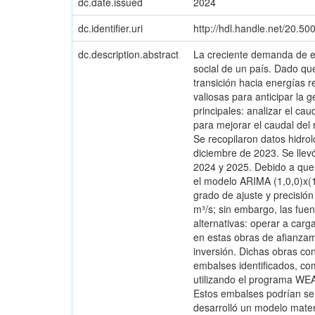
dc.date.issued
2024
dc.identifier.uri
http://hdl.handle.net/20.5
dc.description.abstract
La creciente demanda de en
social de un país. Dado qu
transición hacia energías 
valiosas para anticipar la 
principales: analizar el ca
para mejorar el caudal del 
Se recopilaron datos hidro
diciembre de 2023. Se llevó
2024 y 2025. Debido a que 
el modelo ARIMA (1,0,0)x(1
grado de ajuste y precisión
m³/s; sin embargo, las fue
alternativas: operar a carg
en estas obras de afianzam
inversión. Dichas obras co
embalses identificados, co
utilizando el programa WE
Estos embalses podrían ser 
desarrolló un modelo matem