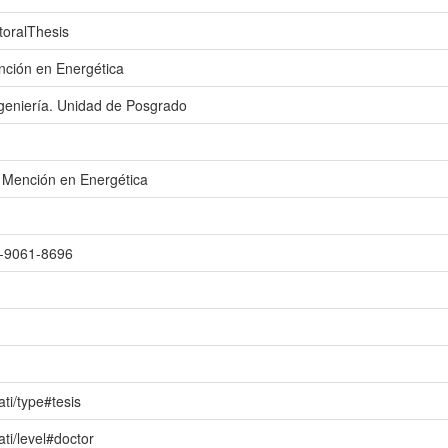
toralThesis
nción en Energética
ngeniería. Unidad de Posgrado
 Mención en Energética
1-9061-8696
ati/type#tesis
ati/level#doctor