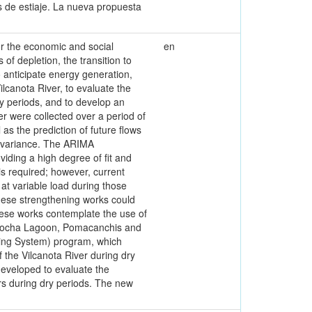
s de estiaje. La nueva propuesta
r the economic and social
en
of depletion, the transition to
 anticipate energy generation,
lcanota River, to evaluate the
ry periods, and to develop an
er were collected over a period of
s the prediction of future flows
in variance. The ARIMA
viding a high degree of fit and
 is required; however, current
at variable load during those
these strengthening works could
hese works contemplate the use of
inacocha Lagoon, Pomacanchis and
ning System) program, which
 the Vilcanota River during dry
developed to evaluate the
rs during dry periods. The new