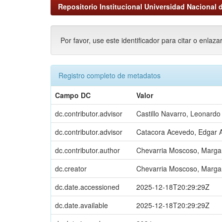
Repositorio Institucional Universidad Nacional d
Por favor, use este identificador para citar o enlaza
Registro completo de metadatos
Campo DC
Valor
dc.contributor.advisor
Castillo Navarro, Leonardo
dc.contributor.advisor
Catacora Acevedo, Edgar A
dc.contributor.author
Chevarria Moscoso, Margar
dc.creator
Chevarria Moscoso, Margar
dc.date.accessioned
2025-12-18T20:29:29Z
dc.date.available
2025-12-18T20:29:29Z