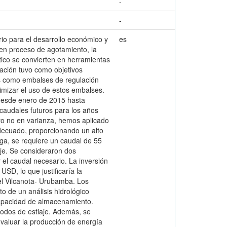
-
-
io para el desarrollo económico y
es
 en proceso de agotamiento, la
tico se convierten en herramientas
gación tuvo como objetivos
inas como embalses de regulación
timizar el uso de estos embalses.
 desde enero de 2015 hasta
 caudales futuros para los años
ro no en varianza, hemos aplicado
decuado, proporcionando un alto
rga, se requiere un caudal de 55
aje. Se consideraron dos
 el caudal necesario. La inversión
SD, lo que justificaría la
el Vilcanota- Urubamba. Los
 de un análisis hidrológico
apacidad de almacenamiento.
íodos de estiaje. Además, se
valuar la producción de energía