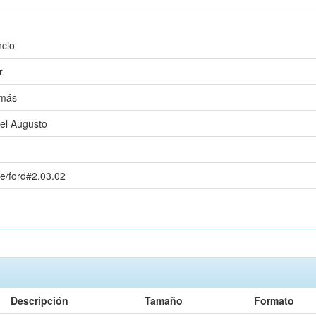
ncio
r
omás
uel Augusto
de/ford#2.03.02
Descripción
Tamaño
Formato