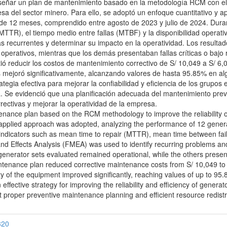
iseñar un plan de mantenimiento basado en la metodología RCM con el f
a del sector minero. Para ello, se adoptó un enfoque cuantitativo y 
 de 12 meses, comprendido entre agosto de 2023 y julio de 2024. Duran
TR), el tiempo medio entre fallas (MTBF) y la disponibilidad operativ
s recurrentes y determinar su impacto en la operatividad. Los resultad
perativos, mientras que los demás presentaban fallas críticas o bajo 
 reducir los costos de mantenimiento correctivo de S/ 10,049 a S/ 6,
s mejoró significativamente, alcanzando valores de hasta 95.85% en alg
egia efectiva para mejorar la confiabilidad y eficiencia de los grupos
a. Se evidenció que una planificación adecuada del mantenimiento preve
ectivas y mejorar la operatividad de la empresa.
nance plan based on the RCM methodology to improve the reliability o
nd applied approach was adopted, analyzing the performance of 12 gene
y indicators such as mean time to repair (MTTR), mean time between fai
and Effects Analysis (FMEA) was used to identify recurring problems and
e generator sets evaluated remained operational, while the others presen
enance plan reduced corrective maintenance costs from S/ 10,049 to S
ty of the equipment improved significantly, reaching values of up to 95.
ective strategy for improving the reliability and efficiency of generat
 that proper preventive maintenance planning and efficient resource redi
320