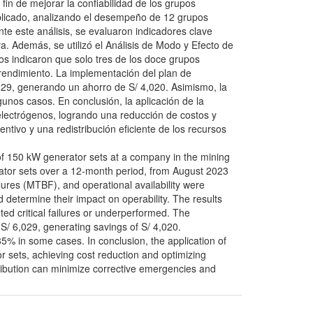
in de mejorar la confiabilidad de los grupos
aplicado, analizando el desempeño de 12 grupos
te este análisis, se evaluaron indicadores clave
a. Además, se utilizó el Análisis de Modo y Efecto de
os indicaron que solo tres de los doce grupos
rendimiento. La implementación del plan de
029, generando un ahorro de S/ 4,020. Asimismo, la
unos casos. En conclusión, la aplicación de la
 electrógenos, logrando una reducción de costos y
ntivo y una redistribución eficiente de los recursos
f 150 kW generator sets at a company in the mining
rator sets over a 12-month period, from August 2023
lures (MTBF), and operational availability were
 determine their impact on operability. The results
ted critical failures or underperformed. The
/ 6,029, generating savings of S/ 4,020.
85% in some cases. In conclusion, the application of
or sets, achieving cost reduction and optimizing
stribution can minimize corrective emergencies and