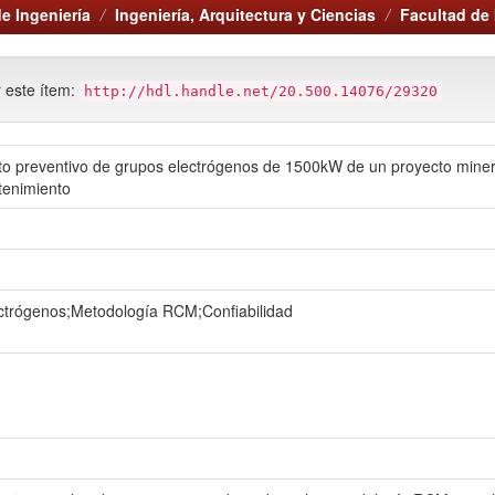
e Ingeniería
Ingeniería, Arquitectura y Ciencias
Facultad de 
r este ítem:
http://hdl.handle.net/20.500.14076/29320
to preventivo de grupos electrógenos de 1500kW de un proyecto miner
tenimiento
ctrógenos;Metodología RCM;Confiabilidad