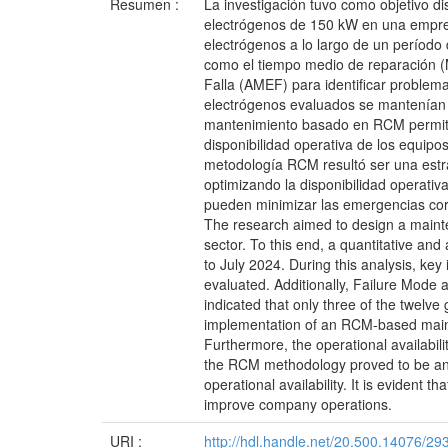
Resumen :
La investigación tuvo como objetivo d
electrógenos de 150 kW en una empres
electrógenos a lo largo de un período
como el tiempo medio de reparación (MT
Falla (AMEF) para identificar problema
electrógenos evaluados se mantenían o
mantenimiento basado en RCM permitió
disponibilidad operativa de los equipo
metodología RCM resultó ser una estrat
optimizando la disponibilidad operativ
pueden minimizar las emergencias corr
The research aimed to design a mainte
sector. To this end, a quantitative a
to July 2024. During this analysis, ke
evaluated. Additionally, Failure Mode 
indicated that only three of the twelv
implementation of an RCM-based maint
Furthermore, the operational availabili
the RCM methodology proved to be an eff
operational availability. It is evident
improve company operations.
URI :
http://hdl.handle.net/20.500.14076/29