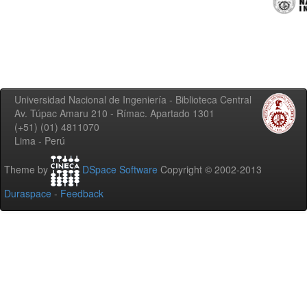
Universidad Nacional de Ingeniería - Biblioteca Central
Av. Túpac Amaru 210 - Rímac. Apartado 1301
(+51) (01) 4811070
Lima - Perú
Theme by
DSpace Software
Copyright © 2002-2013
Duraspace
-
Feedback