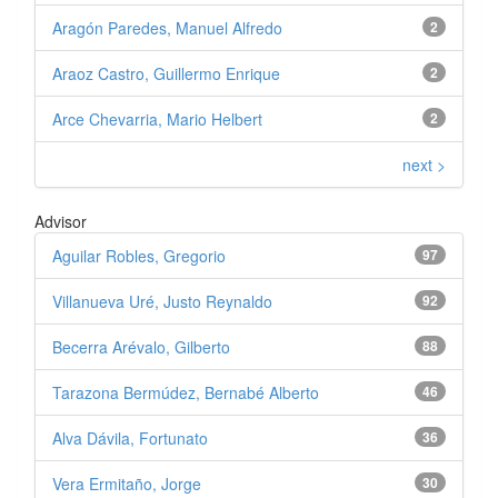
Aragón Paredes, Manuel Alfredo
2
Araoz Castro, Guillermo Enrique
2
Arce Chevarria, Mario Helbert
2
next >
Advisor
Aguilar Robles, Gregorio
97
Villanueva Uré, Justo Reynaldo
92
Becerra Arévalo, Gilberto
88
Tarazona Bermúdez, Bernabé Alberto
46
Alva Dávila, Fortunato
36
Vera Ermitaño, Jorge
30