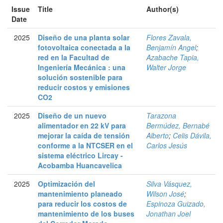
Issue
Title
Author(s)
Date
2025
Diseño de una planta solar
Flores Zavala,
fotovoltaica conectada a la
Benjamín Angel
;
red en la Facultad de
Azabache Tapia,
Ingeniería Mecánica : una
Walter Jorge
solución sostenible para
reducir costos y emisiones
CO2
2025
Diseño de un nuevo
Tarazona
alimentador en 22 kV para
Bermúdez, Bernabé
mejorar la caída de tensión
Alberto
;
Celis Dávila,
conforme a la NTCSER en el
Carlos Jesús
sistema eléctrico Lircay -
Acobamba Huancavelica
2025
Optimización del
Silva Vásquez,
mantenimiento planeado
Wilson José
;
para reducir los costos de
Espinoza Guizado,
mantenimiento de los buses
Jonathan Joel