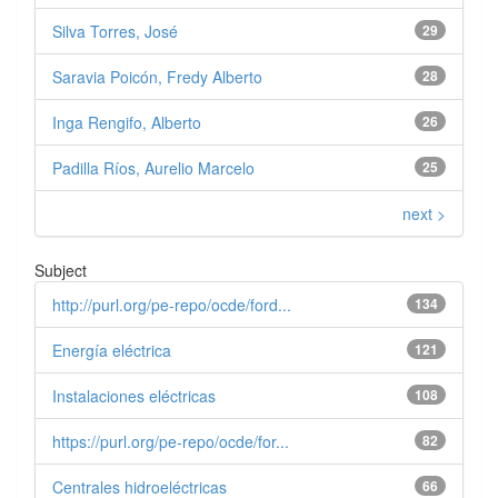
Silva Torres, José
29
Saravia Poicón, Fredy Alberto
28
Inga Rengifo, Alberto
26
Padilla Ríos, Aurelio Marcelo
25
next >
Subject
http://purl.org/pe-repo/ocde/ford...
134
Energía eléctrica
121
Instalaciones eléctricas
108
https://purl.org/pe-repo/ocde/for...
82
Centrales hidroeléctricas
66