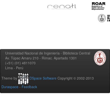
Universidad Nacional de Ingeniería - Biblioteca Central
Av. Túpac Amaru 210 - Rímac. Apartado 1301
(+51) (01) 4811070
Lima - Perú
Theme by
DSpace Software
Copyright © 2002-2013
Duraspace
-
Feedback