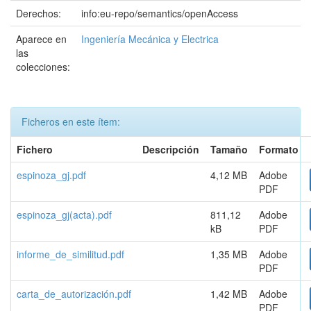
Derechos:
info:eu-repo/semantics/openAccess
Aparece en
Ingeniería Mecánica y Electrica
las
colecciones:
Ficheros en este ítem:
Fichero
Descripción
Tamaño
Formato
espinoza_gj.pdf
4,12 MB
Adobe
PDF
espinoza_gj(acta).pdf
811,12
Adobe
kB
PDF
informe_de_similitud.pdf
1,35 MB
Adobe
PDF
carta_de_autorización.pdf
1,42 MB
Adobe
PDF