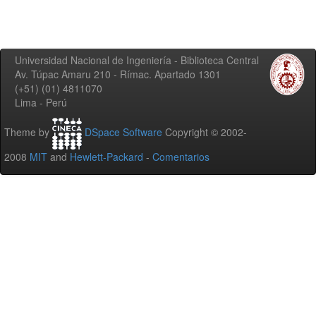
Universidad Nacional de Ingeniería - Biblioteca Central
Av. Túpac Amaru 210 - Rímac. Apartado 1301
(+51) (01) 4811070
Lima - Perú
Theme by
DSpace Software
Copyright © 2002-
2008
MIT
and
Hewlett-Packard
-
Comentarios