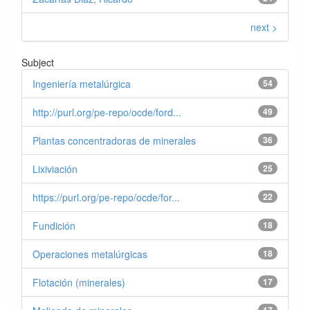
next >
Subject
Ingeniería metalúrgica
54
http://purl.org/pe-repo/ocde/ford...
49
Plantas concentradoras de minerales
36
Lixiviación
25
https://purl.org/pe-repo/ocde/for...
22
Fundición
18
Operaciones metalúrgicas
18
Flotación (minerales)
17
17