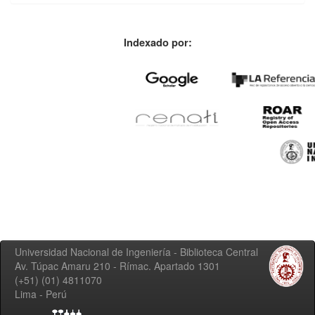
Indexado por:
Universidad Nacional de Ingeniería - Biblioteca Central
Av. Túpac Amaru 210 - Rímac. Apartado 1301
(+51) (01) 4811070
Lima - Perú