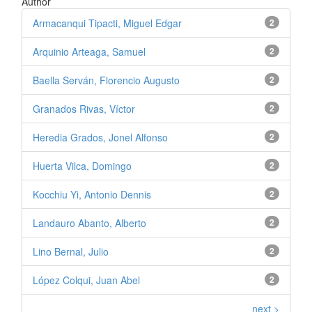
Author
Armacanqui Tipacti, Miguel Edgar
2
Arquinio Arteaga, Samuel
2
Baella Serván, Florencio Augusto
2
Granados Rivas, Víctor
2
Heredia Grados, Jonel Alfonso
2
Huerta Vilca, Domingo
2
Kocchiu Yi, Antonio Dennis
2
Landauro Abanto, Alberto
2
Lino Bernal, Julio
2
López Colqui, Juan Abel
2
next >