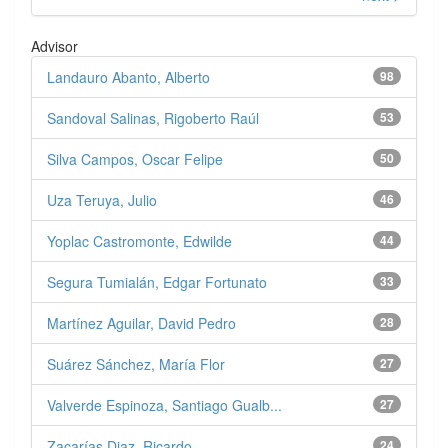
Advisor
Landauro Abanto, Alberto
98
Sandoval Salinas, Rigoberto Raúl
53
Silva Campos, Oscar Felipe
50
Uza Teruya, Julio
46
Yoplac Castromonte, Edwilde
44
Segura Tumialán, Edgar Fortunato
33
Martínez Aguilar, David Pedro
28
Suárez Sánchez, María Flor
27
Valverde Espinoza, Santiago Gualb...
27
Zacarías Diaz, Ricardo
24